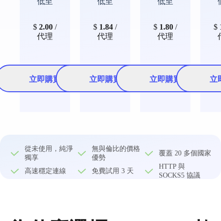
低至
低至
低至
$
2.00
/
$
1.84
/
$
1.80
/
$
代理
代理
代理
立即購買
立即購買
立即購買
立
從未使用，純淨
無與倫比的價格
覆蓋 20 多個國家
獨享​
優勢
HTTP 與
高速穩定連線
免費試用 3 天​
SOCKS5 協議