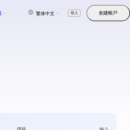
源
創建帳戶
登入
繁体中文
價格
$6.5