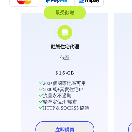
最受歡迎
動態住宅代理
低至
$
1.6
/GB
200+個國家地區可用
5000萬+真實住宅IP
流量永不過期
精準定位州/城市
HTTP & SOCKS5 協議
立即購買