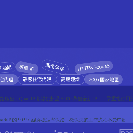
，QuarkIP 都提供超過 5,000 萬個全新 IP——零重
IP 的 99.9% 線路穩定率保證，確保您的工作流程不受中斷。