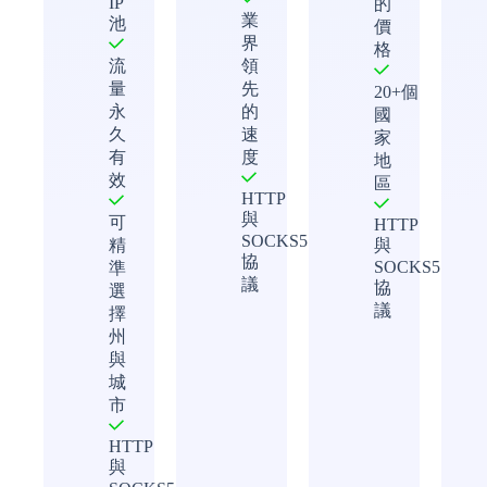
IP
的
業
池
價
界
格
流
領
量
先
20+個
永
的
國
久
速
家
有
度
地
效
區
HTTP
與
可
HTTP
SOCKS5
精
與
協
SOCKS5
準
議
協
選
議
擇
州
與
城
市
HTTP
與