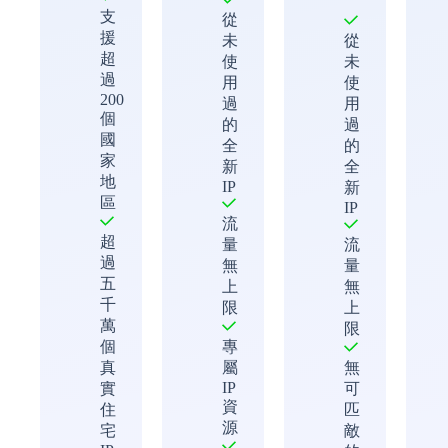
支
從
援
未
從
超
使
未
過
用
使
200
過
用
個
的
過
國
全
的
家
新
全
地
IP
新
區
IP
流
超
量
流
過
無
量
五
上
無
千
限
上
萬
限
個
專
真
屬
無
IP
實
可
資
住
匹
源
宅
敵