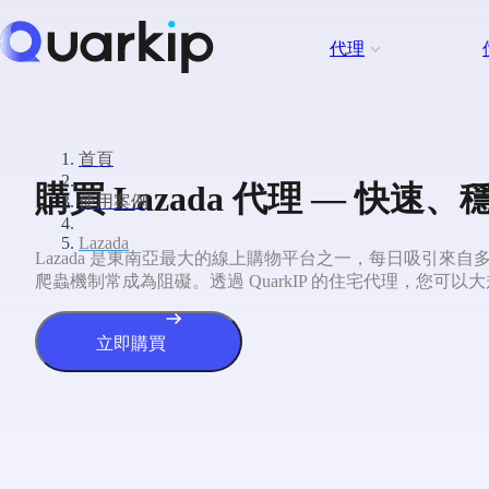
代理
首頁
購買 Lazada 代理 — 快速
使用案例
Lazada
Lazada 是東南亞最大的線上購物平台之一，每日吸引
爬蟲機制常成為阻礙。透過 QuarkIP 的住宅代理，您可
立即購買