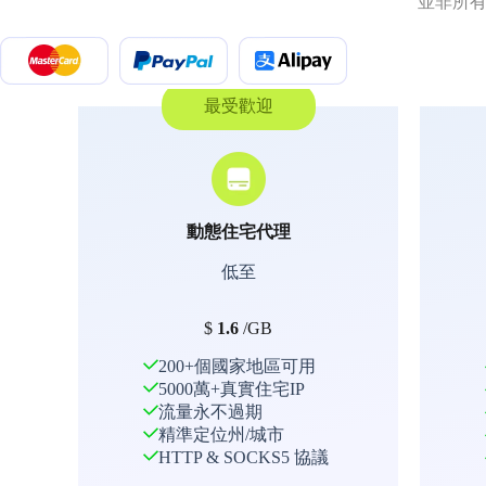
並非所有
最受歡迎
動態住宅代理
低至
$
1.6
/GB
200+個國家地區可用
5000萬+真實住宅IP
流量永不過期
精準定位州/城市
HTTP & SOCKS5 協議