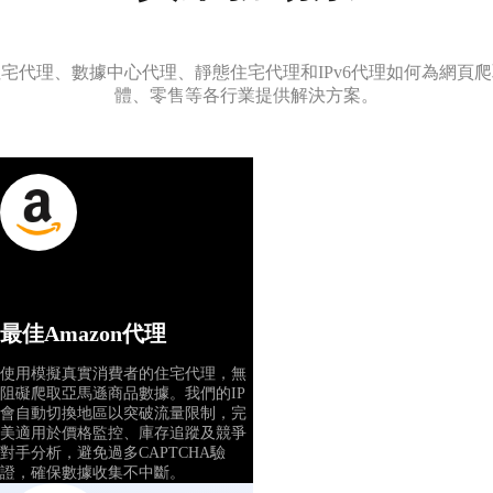
宅代理、數據中心代理、靜態住宅代理和IPv6代理如何為網頁
數據中心代理
體、零售等各行業提供解決方案。
高速與高擴展性，輕鬆應對重度任務
靜態住宅代理
效能與穩定兼備，兩全其美的最佳選
擇
最佳Amazon代理
使用模擬真實消費者的住宅代理，無
阻礙爬取亞馬遜商品數據。我們的IP
會自動切換地區以突破流量限制，完
美適用於價格監控、庫存追蹤及競爭
對手分析，避免過多CAPTCHA驗
證，確保數據收集不中斷。