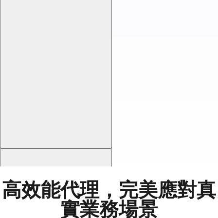
動態住宅代理
真實 IP，真實成果
接入全球真實設備、合規取得的龐大
住宅IP池。完美適用於市場調研、在
地化測試及突破區域限制，全程低風
險不觸警。
高效能代理，完美應對真
數據中心IPv6代理
實業務場景
新一代代理，專為現代工作負載打造