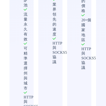
IP
的
業
池
價
界
格
流
領
量
先
20+個
永
的
國
久
速
家
有
度
地
效
區
HTTP
與
可
HTTP
SOCKS5
精
與
協
SOCKS5
準
議
協
選
議
擇
州
與
城
市
HTTP
與