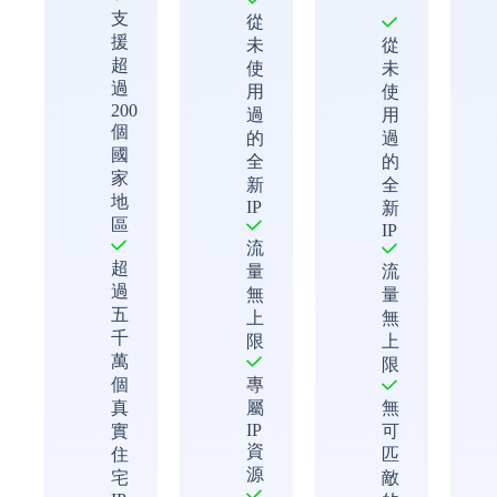
支
從
援
未
從
超
使
未
過
用
使
200
過
用
個
的
過
國
全
的
家
新
全
地
IP
新
區
IP
流
超
量
流
過
無
量
五
上
無
千
限
上
萬
限
個
專
真
屬
無
IP
實
可
資
住
匹
源
宅
敵