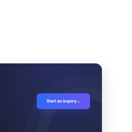
Start an inquiry
→