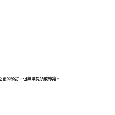
之後的續訂，但
無法提領或轉讓
。