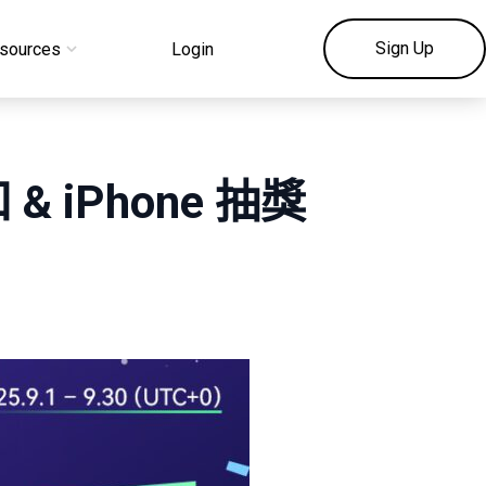
Sign Up
sources
Login
 iPhone 抽獎