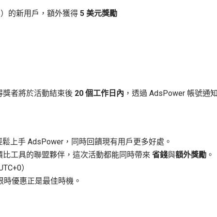
方案）的新用戶，額外獲得
5 美元獎勵
得獎者將於活動結束後
20 個工作日內
，透過 AdsPower 帳號通
用戶輕鬆上手 AdsPower，同時回饋現有用戶更多好處。
價比工具的聯盟夥伴，這次活動都能同時帶來
省錢
與
額外獎勵
。
（UTC+0）
這場限時優惠正是最佳時機。