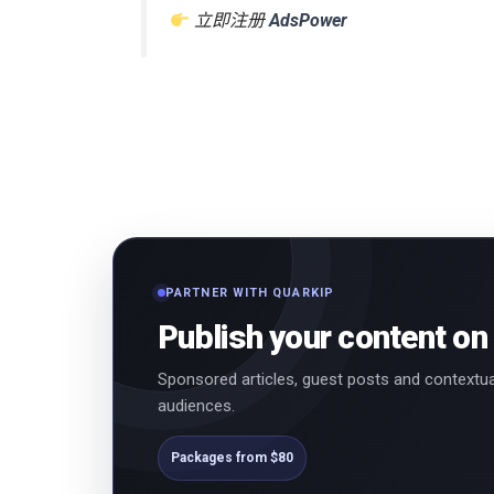
立即注册
AdsPower
PARTNER WITH QUARKIP
Publish your content on
Sponsored articles, guest posts and contextua
audiences.
Packages from $80