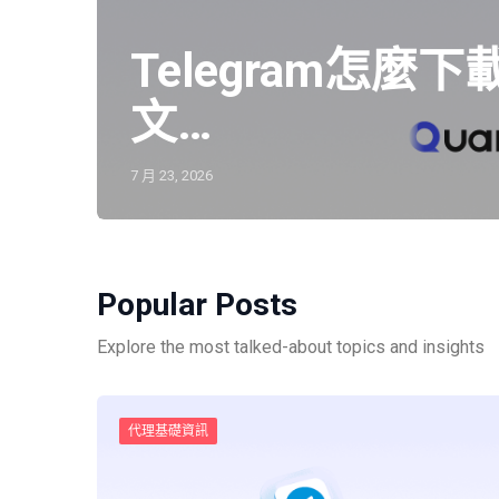
Telegram怎
文…
7 月 23, 2026
Popular Posts
Explore the most talked-about topics and insights
代理基礎資訊