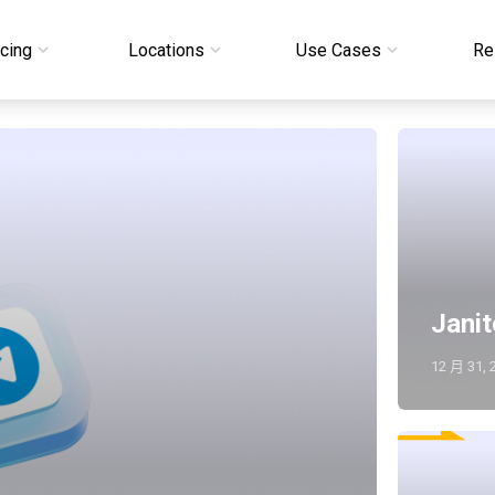
icing
Locations
Use Cases
Re
Jan
12 月 31, 