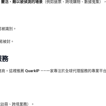
、靈活、難以被偵測的場景
（例如搶票、跨境購物、數據蒐集）
易被識別。
容易被封。
服務
應商。這裡推薦
QuarkIP
——一家專注於全球代理服務的專業平
號註冊、跨境業務）。