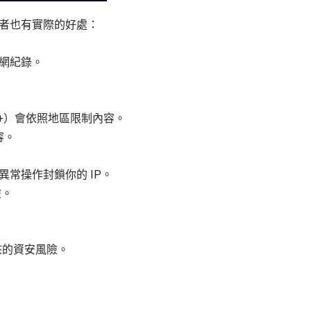
用者也有實際的好處：
網紀錄。
sney+）會依照地區限制內容。
容。
會因異常操作封鎖你的 IP。
險。
帶來的資安風險。