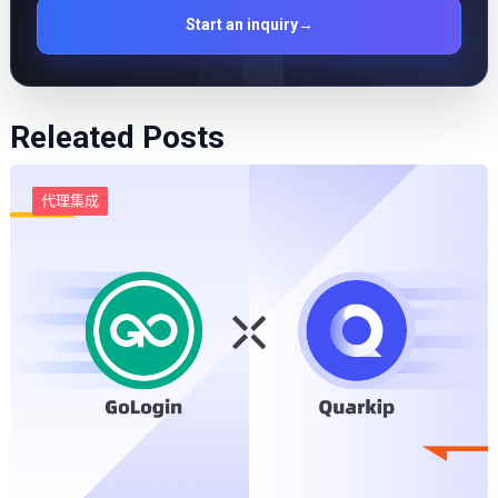
Start an inquiry
→
Releated Posts
代理集成