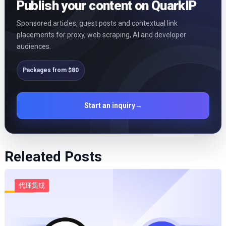
Publish your content on QuarkIP
Sponsored articles, guest posts and contextual link
placements for proxy, web scraping, AI and developer
audiences.
Packages from $80
Start an inquiry
→
Releated Posts
代理集成