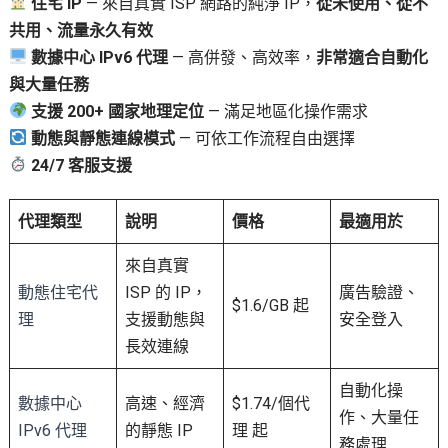
住宅 IP
— 來自真實 ISP 網路的純淨 IP，
從未使用、從不
共用、流量永久有效
數據中心 IPv6 代理
— 高併發、高效率，
非常適合自動化
與大量任務
支援 200+ 國家地理定位
— 滿足地區化操作需求
動態與靜態連線模式
— 可依工作流程自由選擇
24/7 客服支援
代理類型
說明
價格
最適用於
來自真實
動態住宅代
ISP 的 IP，
廣告驗證、
$1.6/GB 起
理
支援動態與
安全登入
長效連線
自動化操
數據中心
高速、經濟
$1.74/個代
作、大量任
IPv6 代理
的靜態 IP
理 起
務處理