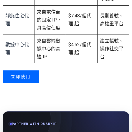
來自電信商
靜態住宅
代
$7.48/個代
長期養號、
的固定 IP，
理
理 起
高權重平台
具高信任度
來自雲端數
建立帳號、
數據中心代
$4.52/個代
據中心的高
操作社交平
理
理 起
速 IP
台
立即使用
PARTNER WITH QUARKIP