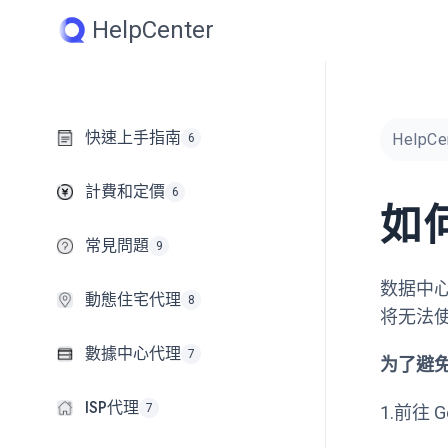
Skip
HelpCenter
to
content
快速上手指南
HelpCe
6
計費和定價
6
如
常見問題
9
数据中心
動態住宅代理
8
将无法
數據中心代理
7
为了避免
ISP代理
7
1.前往 