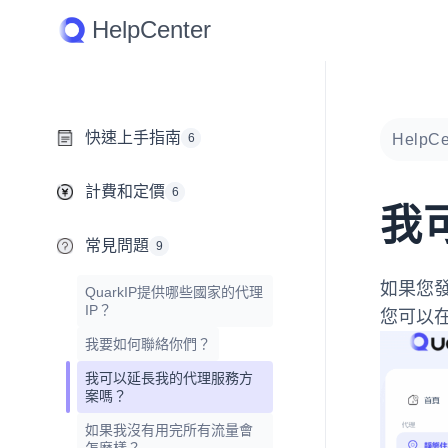
Skip
HelpCenter
to
content
快速上手指南
HelpCe
6
計費和定價
6
我
常見問題
9
如果您發
QuarkIP提供哪些國家的代理
IP？
您可以在
我要如何聯絡你們？
我可以延長我的代理服務方
案嗎？
如果我沒有用完所有流量會