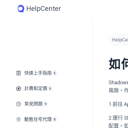
Skip
HelpCenter
to
content
HelpCe
如何
快速上手指南
6
Shad
計費和定價
6
風險。
常見問題
1.前往 A
9
2.運行
動態住宅代理
8
配置。如需