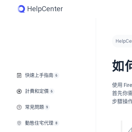
Skip
HelpCenter
to
content
HelpCe
如何
快速上手指南
6
使用 F
計費和定價
6
首先你需
步驟操
常見問題
9
動態住宅代理
8