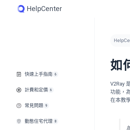
Skip
HelpCenter
to
content
HelpCe
如
快速上手指南
6
V2Ra
計費和定價
6
功能，
在本教學
常見問題
9
動態住宅代理
8