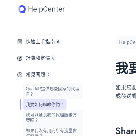
Skip
HelpCenter
to
content
快速上手指南
HelpCe
6
計費和定價
6
我
常見問題
9
如果您
QuarkIP提供哪些國家的代理
IP？
或發送
我要如何聯絡你們？
我可以延長我的代理服務方
案嗎？
Share
如果我沒有用完所有流量會