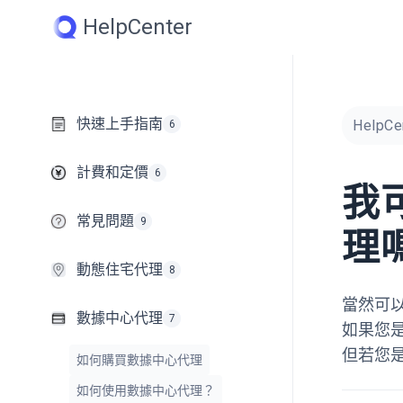
Skip
HelpCenter
to
content
快速上手指南
HelpCe
6
計費和定價
6
我
常見問題
9
理
動態住宅代理
8
當然可以
數據中心代理
7
如果您
但若您
如何購買數據中心代理
如何使用數據中心代理？