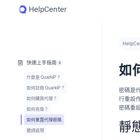
Skip
HelpCenter
to
content
HelpCe
快速上手指南
6
如
什麼是 QuarkIP？
如何註冊 QuarkIP？
密碼是代
行重設
如何購買代理？
密碼重
如何充值？
如何重置代理密碼
靜
邀請返現