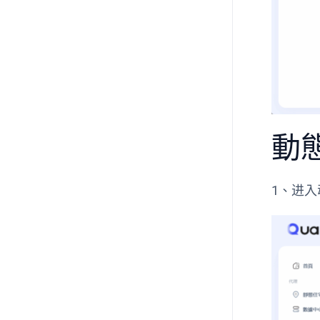
動
1、进